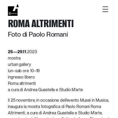
Vai
ROMA ALTRIMENTI
al
contenuto
Foto di Paolo Romani
25
—
29.11
.2023
mostra
urban gallery
lun–sab ore 10–19
ingresso libero
Roma altrimenti
a cura di Andrea Guastella e Studio M’arte
Il 25 novembre, in occasione dell’evento Musei in Musica,
inaugura la mostra fotografica di Paolo Romani Roma
Altrimenti, a cura di Andrea Guastella e Studio M’arte,