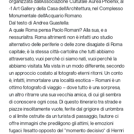
organizzata dall’Associazione Culturale Aurea Phoenix, al
-1 Art Gallery della Casa dell’Architettura, nel Complesso
Monumentale dell’Acquario Romano.
Dal testo di Andrea Guastella:
A quale Roma pensa Paolo Romani? Alla sua, e a
nessun’altra. Roma altrimenti non è infatti uno studio
alternativo delle periferie o delle zone disagiate di Roma
capitale; è la stessa città-cartolina che tutti abbiamo
attraversato, vuoi perché ci siamo nati, vuoi perché la
abbiamo visitata. Ma vista in un modo differente, secondo
un approccio costato al fotografo eterni ritorni. Un conto
è, infatti, immortalare una località esotica – Romani è un
ottimo fotografo di viaggio – dove tutto è una sorpresa,
un altro ritrarre una sua vecchia amica, di cui gli sembra
di conoscere ogni cosa. Di questo itinerario tra strade e
piazze insolitamente vuote, ferite dal grigiore di un’ombra
o al limite ostruite da un turista di passaggio, l’autore ci
offre immagini che prediligono gli attimi, le emozioni
fugaci: l’esatto opposto del “momento decisivo” di Hernri