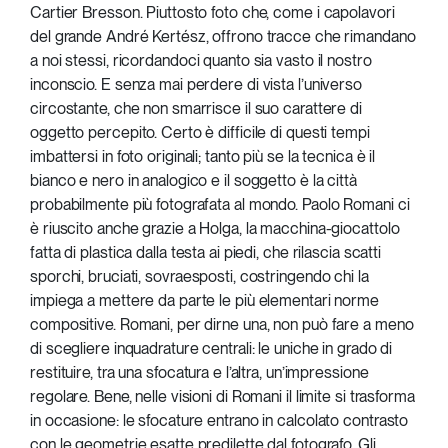
Cartier Bresson. Piuttosto foto che, come i capolavori
del grande André Kertész, offrono tracce che rimandano
a noi stessi, ricordandoci quanto sia vasto il nostro
inconscio. E senza mai perdere di vista l’universo
circostante, che non smarrisce il suo carattere di
oggetto percepito. Certo è difficile di questi tempi
imbattersi in foto originali; tanto più se la tecnica è il
bianco e nero in analogico e il soggetto è la città
probabilmente più fotografata al mondo. Paolo Romani ci
è riuscito anche grazie a Holga, la macchina-giocattolo
fatta di plastica dalla testa ai piedi, che rilascia scatti
sporchi, bruciati, sovraesposti, costringendo chi la
impiega a mettere da parte le più elementari norme
compositive. Romani, per dirne una, non può fare a meno
di scegliere inquadrature centrali: le uniche in grado di
restituire, tra una sfocatura e l’altra, un’impressione
regolare. Bene, nelle visioni di Romani il limite si trasforma
in occasione: le sfocature entrano in calcolato contrasto
con le geometrie esatte predilette dal fotografo. Gli