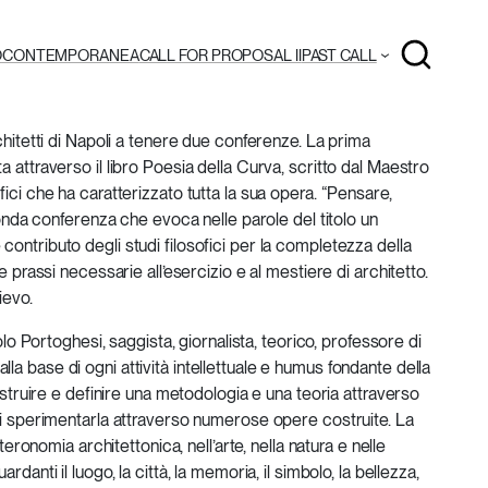
O
CONTEMPORANEA
CALL FOR PROPOSAL II
PAST CALL
Cerca
rchitetti di Napoli a tenere due conferenze. La prima
a attraverso il libro Poesia della Curva, scritto dal Maestro
fici che ha caratterizzato tutta la sua opera. “Pensare,
econda conferenza che evoca nelle parole del titolo un
contributo degli studi filosofici per la completezza della
 e prassi necessarie all’esercizio e al mestiere di architetto.
ievo.
aolo Portoghesi, saggista, giornalista, teorico, professore di
la base di ogni attività intellettuale e humus fondante della
costruire e definire una metodologia e una teoria attraverso
 di sperimentarla attraverso numerose opere costruite. La
eteronomia architettonica, nell’arte, nella natura e nelle
danti il luogo, la città, la memoria, il simbolo, la bellezza,