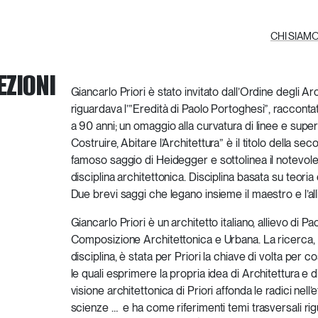
CHI SIAM
EZIONI
Giancarlo Priori è stato invitato dall’Ordine degli A
riguardava l’”Eredità di Paolo Portoghesi”, raccontat
a 90 anni; un omaggio alla curvatura di linee e super
Costruire, Abitare l’Architettura” è il titolo della s
famoso saggio di Heidegger e sottolinea il notevole 
disciplina architettonica. Disciplina basata su teoria
Due brevi saggi che legano insieme il maestro e l’all
Giancarlo Priori è un architetto italiano, allievo di P
Composizione Architettonica e Urbana. La ricerca, al
disciplina, è stata per Priori la chiave di volta per 
le quali esprimere la propria idea di Architettura e
visione architettonica di Priori affonda le radici nell’
scienze … e ha come riferimenti temi trasversali riguar