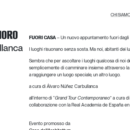
CHI SIAM
NORO
FUORI CASA
– Un nuovo appuntamento fuori dagli sp
llanca
I luoghi risuonano senza sosta. Ma noi, abitanti dei 
Sembra che per ascoltare i luoghi qualcosa di noi
semplicemente di camminare insieme attraverso la città
a raggiungere un luogo speciale, un altro luogo.
a cura di Álvaro Núñez Carbullanca
all’interno di “
Grand Tour Contemporaneo
” a cura 
collaborazione con la Real Academia de España e
Evento promosso da