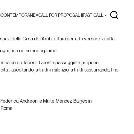
O
CONTEMPORANEA
CALL FOR PROPOSAL II
PAST CALL
Cerca
azi della Casa dell’Architettura per attraversare la città.
luoghi, non ce ne accorgiamo.
 debba un po’ tacere. Questa passeggiata propone
, ascoltando, a tratti in silenzio, a tratti sussurrando, fino
di Federica Andreoni e Maite Méndez Baiges in
n Roma